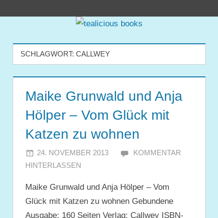
Zum
tealicious
Inhalt
springen
books
SCHLAGWORT:
CALLWEY
Maike Grunwald und Anja
Hölper – Vom Glück mit
Katzen zu wohnen
24. NOVEMBER 2013
JULIA
KOMMENTAR
HINTERLASSEN
Maike Grunwald und Anja Hölper – Vom
Glück mit Katzen zu wohnen Gebundene
Ausgabe: 160 Seiten Verlag: Callwey ISBN-