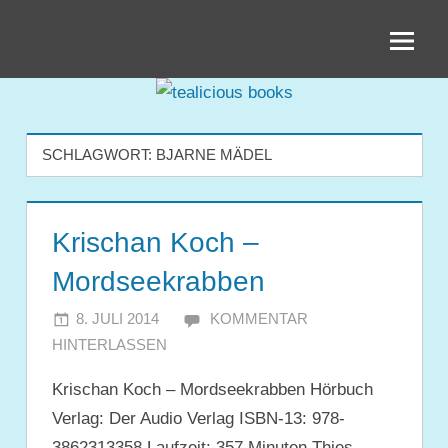
Zum
tealicious
Inhalt
springen
books
SCHLAGWORT:
BJARNE MÄDEL
Krischan Koch –
Mordseekrabben
8. JULI 2014
JULIA
KOMMENTAR
HINTERLASSEN
Krischan Koch – Mordseekrabben Hörbuch
Verlag: Der Audio Verlag ISBN-13: 978-
3862313358 Laufzeit: 357 Minuten Thies