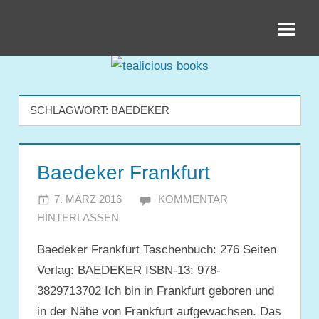
Zum
tealicious
Inhalt
springen
books
SCHLAGWORT:
BAEDEKER
Baedeker Frankfurt
7. MÄRZ 2016
JULIA
KOMMENTAR
HINTERLASSEN
Baedeker Frankfurt Taschenbuch: 276 Seiten
Verlag: BAEDEKER ISBN-13: 978-
3829713702 Ich bin in Frankfurt geboren und
in der Nähe von Frankfurt aufgewachsen. Das