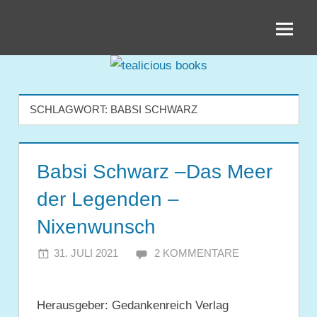
Zum
tealicious
Inhalt
springen
books
SCHLAGWORT:
BABSI SCHWARZ
Babsi Schwarz –Das Meer
der Legenden –
Nixenwunsch
31. JULI 2021
JULIA
2 KOMMENTARE
Herausgeber: Gedankenreich Verlag