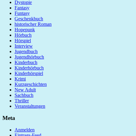
Dystopie
Fantasy
Funtasy
Geschenkbuch
historischer Roman
Hopepunk
Hörbuch
Hörspiel
Interview
Jugendbuch
Jugendhörbuch
Kinderbuch
Kinderhörbuch
Kinderhörspiel
Krimi
Kurzgeschichten
New Adult
Sachbuch
Thriller
Veranstaltungen
Meta
Anmelden
Eintrags-Feed