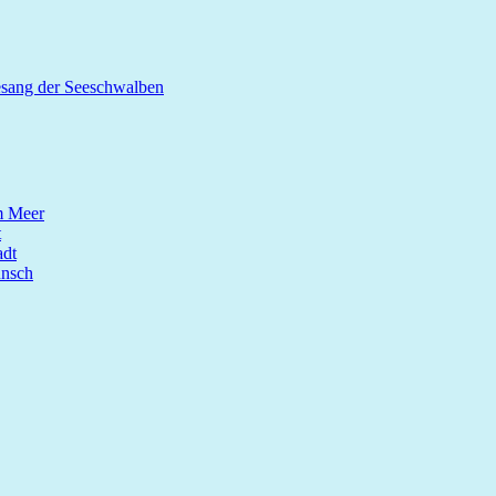
esang der Seeschwalben
m Meer
t
dt
unsch