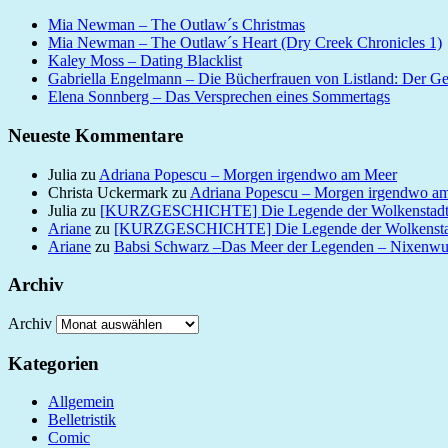
Mia Newman – The Outlaw´s Christmas
Mia Newman – The Outlaw´s Heart (Dry Creek Chronicles 1)
Kaley Moss – Dating Blacklist
Gabriella Engelmann – Die Bücherfrauen von Listland: Der G
Elena Sonnberg – Das Versprechen eines Sommertags
Neueste Kommentare
Julia
zu
Adriana Popescu – Morgen irgendwo am Meer
Christa Uckermark
zu
Adriana Popescu – Morgen irgendwo a
Julia
zu
[KURZGESCHICHTE] Die Legende der Wolkenstad
Ariane
zu
[KURZGESCHICHTE] Die Legende der Wolkensta
Ariane
zu
Babsi Schwarz –Das Meer der Legenden – Nixenw
Archiv
Archiv
Kategorien
Allgemein
Belletristik
Comic