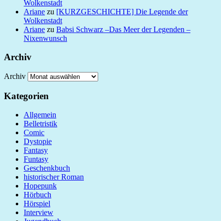
Wolkenstadt
Ariane
zu
[KURZGESCHICHTE] Die Legende der
Wolkenstadt
Ariane
zu
Babsi Schwarz –Das Meer der Legenden –
Nixenwunsch
Archiv
Archiv
Kategorien
Allgemein
Belletristik
Comic
Dystopie
Fantasy
Funtasy
Geschenkbuch
historischer Roman
Hopepunk
Hörbuch
Hörspiel
Interview