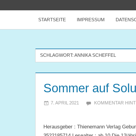
Zum
tealicious
Inhalt
STARTSEITE
IMPRESSUM
DATENS
springen
books
SCHLAGWORT:
ANNIKA SCHEFFEL
Sommer auf Solu
7. APRIL 2021
JULIA
KOMMENTAR HIN
Herausgeber : Thienemann Verlag Gebun
3522185714 Lesealter : ab 10 Die 12jähr