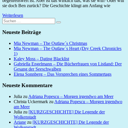
begehrenswert ist. Aber ist das wirklich das, was sie will? Oder will
sie doch Ben zurück? Die Geschichte klingt am Anfang wie
Weiterlesen
Suchen
Suchen
nach:
Neueste Beiträge
Mia Newman – The Outlaw´s Christmas
Mia Newman – The Outlaw´s Heart (Dry Creek Chronicles
1)
Kaley Moss – Dating Blacklist
Gabriella Engelmann – Die Bücherfrauen von Listland: Der
Gesang der Seeschwalben
Elena Sonnberg – Das Versprechen eines Sommertags
Neueste Kommentare
Julia
zu
Adriana Popescu – Morgen irgendwo am Meer
Christa Uckermark
zu
Adriana Popescu – Morgen irgendwo
am Meer
Julia
zu
[KURZGESCHICHTE] Die Legende der
Wolkenstadt
Ariane
zu
[KURZGESCHICHTE] Die Legende der
Wolkenstadt