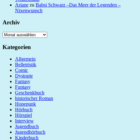
Ariane
zu
Babsi Schwarz –Das Meer der Legenden –
Nixenwunsch
Archiv
Archiv
Kategorien
Allgemein
Belletristik
Comic
Dystopie
Fantasy
Funtasy
Geschenkbuch
historischer Roman
Hopepunk
Hörbuch
Hörspiel
Interview
Jugendbuch
Jugendhörbuch
Kinderbuch