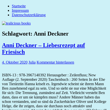
Zum
Startseite
tealicious
Inhalt
Impressum
books
springen
Datenschutzerklärung
Schlagwort:
Anni Deckner
Anni Deckner – Liebesrezept auf
Friesisch
4. Oktober 2020
Julia
Kommentar hinterlassen
ISBN-13 : 978-3967140392 Herausgeber : Zeilenfluss; New
Auflage (2. September 2020) Taschenbuch : 260 Seiten In der Ehe
von Tierärztin Hanna kriselt es. Irgendwie scheint sie ihrem Mann
Ben zunehmend egal zu sein. Und so sieht sie nur eine Möglichkeit
für sich: Die Trennung, zumindest auf Zeit. Vielleicht versteht Ben
dann, dass er um sie kämpfen muss? Andere Männer haben das
schon verstanden, und so sind da Zuckerbäcker Oliver und Kollege
Helge, die ihr zeigen, dass sie durchaus noch attraktiv und