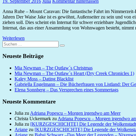
19. September 2016
Julia
Kommentar hinterlassen
Anna Ruhe – Mount Caravan: Die fantastische Fahrt im Nimmerzeit
Jahren Der Waise Jake ist es gewöhnt, Außenseiter zu sein und von e
ziehen soll. Dies scheint ein Internat für schwer erziehbare Jugendlic
Internat, das aus einer Ansammlung von Wohnwagen besteht, nimmt 
Weiterlesen
Suchen
Suchen
nach:
Neueste Beiträge
Mia Newman – The Outlaw´s Christmas
Mia Newman – The Outlaw´s Heart (Dry Creek Chronicles 1)
Kaley Moss – Dating Blacklist
Gabriella Engelmann – Die Bücherfrauen von Listland: Der G
Elena Sonnberg – Das Versprechen eines Sommertags
Neueste Kommentare
Julia
zu
Adriana Popescu – Morgen irgendwo am Meer
Christa Uckermark
zu
Adriana Popescu – Morgen irgendwo a
Julia
zu
[KURZGESCHICHTE] Die Legende der Wolkenstad
Ariane
zu
[KURZGESCHICHTE] Die Legende der Wolkensta
Ariane
zu
Babsi Schwarz –Das Meer der Legenden – Nixenw