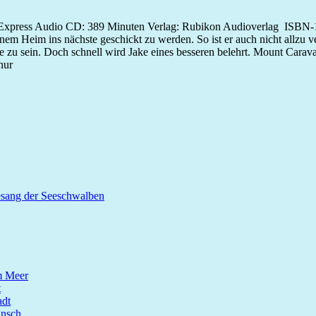
-Express Audio CD: 389 Minuten Verlag: Rubikon Audioverlag ISBN-
inem Heim ins nächste geschickt zu werden. So ist er auch nicht allzu
he zu sein. Doch schnell wird Jake eines besseren belehrt. Mount Carava
nur
esang der Seeschwalben
m Meer
t
dt
unsch