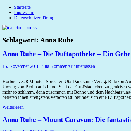
Zum
Startseite
tealicious
Inhalt
Impressum
books
springen
Datenschutzerklärung
Schlagwort:
Anna Ruhe
Anna Ruhe – Die Duftapotheke – Ein Geheim
15. November 2018
Julia
Kommentar hinterlassen
Hörbuch: 328 Minuten Sprecher: Uta Dänekamp Verlag: Rubikon Audio
Umzug von Berlin aufs Land. Statt das Großstadtleben zu genießen woh
mehr so schlimm, denn zusammen mit Benno und dem Nachbarsjungen
betreten ihnen strengstens verboten ist, befindet sich eine Duftapothe
Weiterlesen
Anna Ruhe – Mount Caravan: Die fantasti