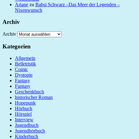
Ariane
zu
Babsi Schwarz –Das Meer der Legenden –
Nixenwunsch
Archiv
Archiv
Kategorien
Allgemein
Belletristik
Comic
Dystopie
Fantasy
Funtasy
Geschenkbuch
historischer Roman
Hopepunk
Hörbuch
Hörspiel
Interview
Jugendbuch
Jugendhörbuch
Kinderbuch